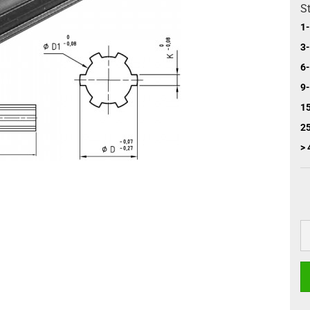
St
1-
3-
6-
9-
15
25
> 