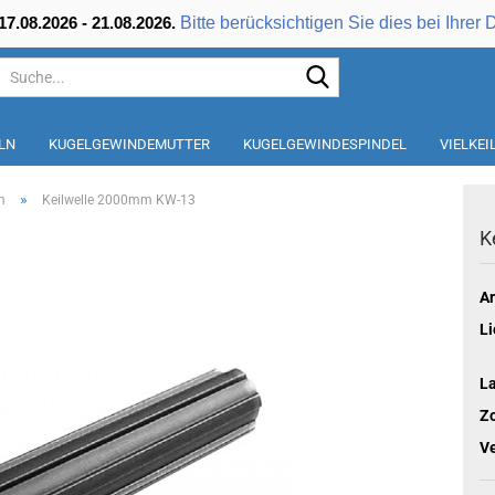
Bitte berücksichtigen Sie dies bei Ihrer 
7.08.2026 - 21.08.2026.
Suche...
LN
KUGELGEWINDEMUTTER
KUGELGEWINDESPINDEL
VIELKE
»
m
Keilwelle 2000mm KW-13
K
Ar
Li
L
Zo
V