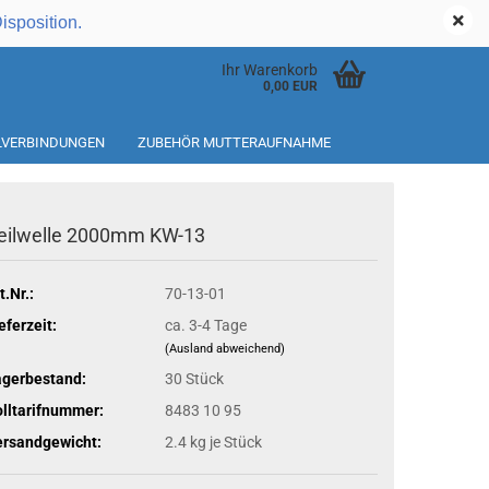
Kundenlogin
Disposition.
Ihr Warenkorb
0,00 EUR
ILVERBINDUNGEN
ZUBEHÖR MUTTERAUFNAHME
eilwelle 2000mm KW-13
t.Nr.:
70-13-01
eferzeit:
ca. 3-4 Tage
(Ausland abweichend)
agerbestand:
30
Stück
lltarifnummer:
8483 10 95
ersandgewicht:
2.4
kg je Stück