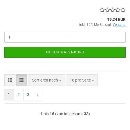
19,24 EUR
inkl. 19% MwSt. zzgl.
Versand
IN DEN WARENKORB
Sortieren nach
pro Seite
Sortieren nach
16 pro Seite
1
2
3
»
1
bis
16
(von insgesamt
33
)