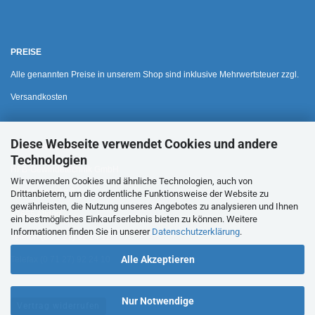
PREISE
Alle genannten Preise in unserem Shop sind inklusive Mehrwertsteuer zzgl.
Versandkosten
Diese Webseite verwendet Cookies und andere
HAUSANSCHRIFT
Technologien
HFB-Gewindetechnik GmbH
Wir verwenden Cookies und ähnliche Technologien, auch von
Bohnäckerweg 6
Drittanbietern, um die ordentliche Funktionsweise der Website zu
gewährleisten, die Nutzung unseres Angebotes zu analysieren und Ihnen
72655 Altdorf
ein bestmögliches Einkaufserlebnis bieten zu können. Weitere
Informationen finden Sie in unserer
Datenschutzerklärung
.
Telefon (0 71 27) 92 24 11
Alle Akzeptieren
Telefax (0 71 27) 92 24 10
Nur Notwendige
Vertrag widerrufen