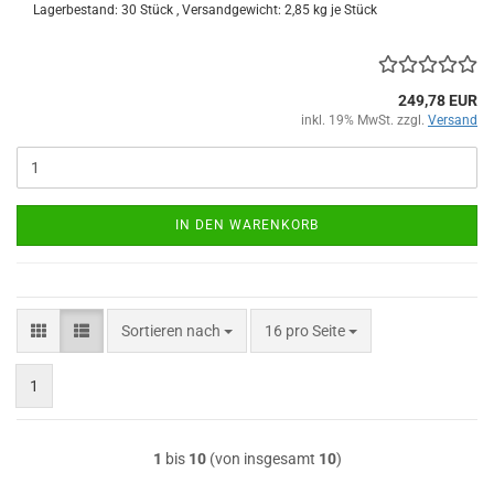
Lagerbestand: 30 Stück , Versandgewicht:
2,85
kg je Stück
249,78 EUR
inkl. 19% MwSt. zzgl.
Versand
IN DEN WARENKORB
Sortieren nach
pro Seite
Sortieren nach
16 pro Seite
1
1
bis
10
(von insgesamt
10
)