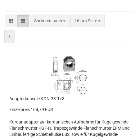
Sortieren nach
pro Seite
Sortieren nach
16 pro Seite
1
Adapterkonsole KON-28-1+3
Einzelpreis 104,79 EUR
Kardanadapter zur kardanischen Aufnahme für Kugelgewinde-
Flanschmutter KGF-H, Trapezgewinde-Flanschmutter EFM und
Einbaufertige Schiebehülse ESS, sowie für Kugelgewinde-