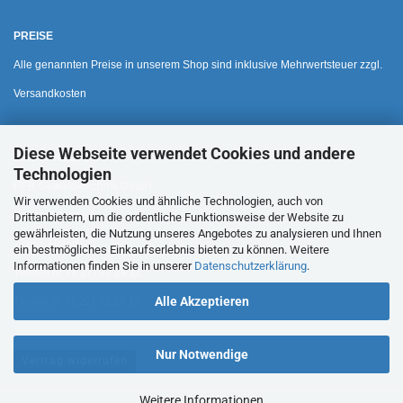
PREISE
Alle genannten Preise in unserem Shop sind inklusive Mehrwertsteuer zzgl.
Versandkosten
Diese Webseite verwendet Cookies und andere
HAUSANSCHRIFT
Technologien
HFB-Gewindetechnik GmbH
Wir verwenden Cookies und ähnliche Technologien, auch von
Bohnäckerweg 6
Drittanbietern, um die ordentliche Funktionsweise der Website zu
gewährleisten, die Nutzung unseres Angebotes zu analysieren und Ihnen
72655 Altdorf
ein bestmögliches Einkaufserlebnis bieten zu können. Weitere
Informationen finden Sie in unserer
Datenschutzerklärung
.
Telefon (0 71 27) 92 24 11
Alle Akzeptieren
Telefax (0 71 27) 92 24 10
Nur Notwendige
Vertrag widerrufen
Weitere Informationen