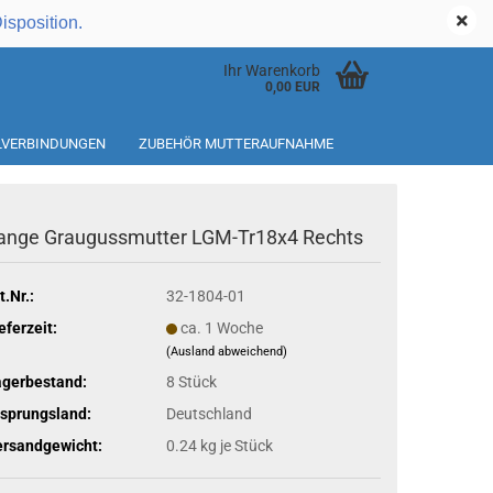
Kundenlogin
Disposition.
Ihr Warenkorb
0,00 EUR
ILVERBINDUNGEN
ZUBEHÖR MUTTERAUFNAHME
ange Graugussmutter LGM-Tr18x4 Rechts
t.Nr.:
32-1804-01
eferzeit:
ca. 1 Woche
(Ausland abweichend)
agerbestand:
8
Stück
sprungsland:
Deutschland
ersandgewicht:
0.24
kg je Stück