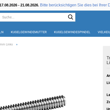
Bitte berücksichtigen Sie dies bei Ihrer 
7.08.2026 - 21.08.2026.
Suche...
LN
KUGELGEWINDEMUTTER
KUGELGEWINDESPINDEL
VIELKE
»
0mm Links
T
L
Ar
Li
L
Zo
Ur