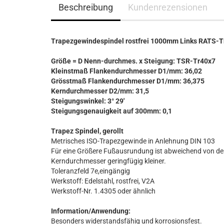
Beschreibung
Kundenrezensionen
Trapezgewindespindel rostfrei 1000mm Links RATS-T
Größe = D Nenn-durchmes. x Steigung: TSR-Tr40x7
Kleinstmaß Flankendurchmesser D1/mm: 36,02
Grösstmaß Flankendurchmesser D1/mm: 36,375
Kerndurchmesser D2/mm: 31,5
Steigungswinkel: 3° 29'
Steigungsgenauigkeit auf 300mm: 0,1
Trapez Spindel, gerollt
Metrisches ISO-Trapezgewinde in Anlehnung DIN 103
Für eine Größere Fußausrundung ist abweichend von de
Kerndurchmesser geringfügig kleiner.
Toleranzfeld 7e,eingängig
Werkstoff: Edelstahl, rostfrei, V2A
Werkstoff-Nr. 1.4305 oder ähnlich
Information/Anwendung:
Besonders widerstandsfähig und korrosionsfest.