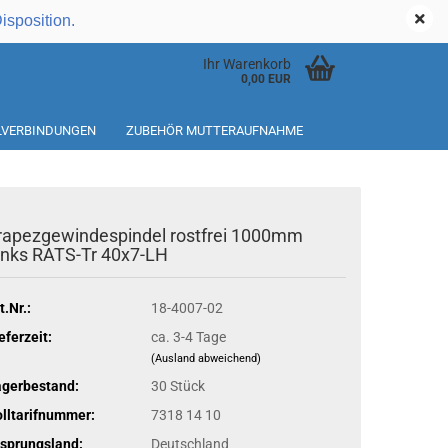
Kundenlogin
Disposition.
Ihr Warenkorb
0,00 EUR
ILVERBINDUNGEN
ZUBEHÖR MUTTERAUFNAHME
rapezgewindespindel rostfrei 1000mm
inks RATS-Tr 40x7-LH
t.Nr.:
18-4007-02
eferzeit:
ca. 3-4 Tage
(Ausland abweichend)
agerbestand:
30
Stück
lltarifnummer:
7318 14 10
sprungsland:
Deutschland