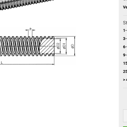
V
St
1-
3-
6-
9-
15
25
> 