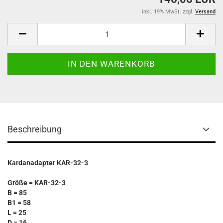
inkl. 19% MwSt. zzgl.
Versand
Beschreibung
Kardanadapter KAR-32-3
Größe = KAR-32-3
B = 85
B1 = 58
L = 25
D = 16