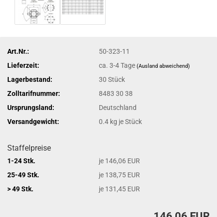
Art.Nr.:
50-323-11
Lieferzeit:
ca. 3-4 Tage
(Ausland abweichend)
Lagerbestand:
30
Stück
Zolltarifnummer:
8483 30 38
Ursprungsland:
Deutschland
Versandgewicht:
0.4
kg je Stück
Staffelpreise
1-24 Stk.
je 146,06 EUR
25-49 Stk.
je 138,75 EUR
> 49 Stk.
je 131,45 EUR
146,06 EUR