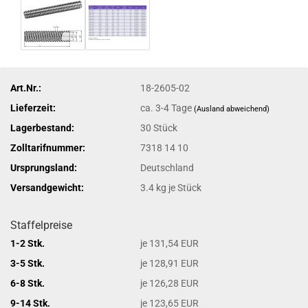
Art.Nr.:
18-2605-02
Lieferzeit:
ca. 3-4 Tage
(Ausland abweichend)
Lagerbestand:
30
Stück
Zolltarifnummer:
7318 14 10
Ursprungsland:
Deutschland
Versandgewicht:
3.4
kg je Stück
Staffelpreise
1-2 Stk.
je 131,54 EUR
3-5 Stk.
je 128,91 EUR
6-8 Stk.
je 126,28 EUR
9-14 Stk.
je 123,65 EUR