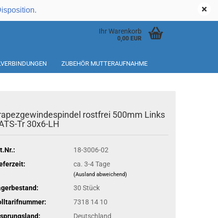
Kundenlogin
Disposition.
Ihr Warenkorb
0,00 EUR
ILVERBINDUNGEN
ZUBEHÖR MUTTERAUFNAHME
rapezgewindespindel rostfrei 500mm Links
ATS-Tr 30x6-LH
t.Nr.:
18-3006-02
eferzeit:
ca. 3-4 Tage
(Ausland abweichend)
agerbestand:
30
Stück
lltarifnummer:
7318 14 10
sprungsland:
Deutschland