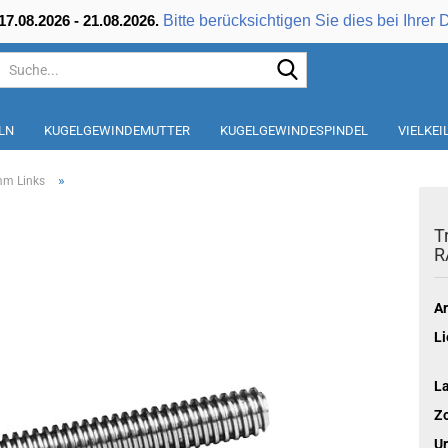
Bitte berücksichtigen Sie dies bei Ihrer 
7.08.2026 - 21.08.2026.
Suche...
LN
KUGELGEWINDEMUTTER
KUGELGEWINDESPINDEL
VIELKE
»
mm Links
T
R
Ar
Li
L
Zo
Ur