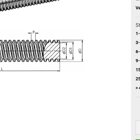
V
St
1-
3-
6-
9-
15
25
> 