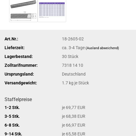
Art.Nr.:
18-2605-02
Lieferzeit:
ca. 3-4 Tage
(Ausland abweichend)
Lagerbestand:
30
Stück
Zolltarifnummer:
7318 14 10
Ursprungsland:
Deutschland
Versandgewicht:
1.7
kg je Stück
Staffelpreise
1-2 Stk.
je 69,77 EUR
3-5 Stk.
je 68,38 EUR
6-8 Stk.
je 66,97 EUR
9-14 Stk.
je 65,58 EUR