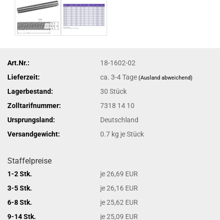
Art.Nr.:
18-1602-02
Lieferzeit:
ca. 3-4 Tage
(Ausland abweichend)
Lagerbestand:
30
Stück
Zolltarifnummer:
7318 14 10
Ursprungsland:
Deutschland
Versandgewicht:
0.7
kg je Stück
Staffelpreise
1-2 Stk.
je 26,69 EUR
3-5 Stk.
je 26,16 EUR
6-8 Stk.
je 25,62 EUR
9-14 Stk.
je 25,09 EUR