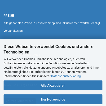
PREISE
Alle genannten Preise in unserem Shop sind inklusive Mehrwertsteuer zzgl.
Versandkosten
Diese Webseite verwendet Cookies und andere
HAUSANSCHRIFT
Technologien
HFB-Gewindetechnik GmbH
Wir verwenden Cookies und ähnliche Technologien, auch von
Bohnäckerweg 6
Drittanbietern, um die ordentliche Funktionsweise der Website zu
gewährleisten, die Nutzung unseres Angebotes zu analysieren und Ihnen
72655 Altdorf
ein bestmögliches Einkaufserlebnis bieten zu können. Weitere
Informationen finden Sie in unserer
Datenschutzerklärung
.
Telefon (0 71 27) 92 24 11
Alle Akzeptieren
Telefax (0 71 27) 92 24 10
Nur Notwendige
Vertrag widerrufen