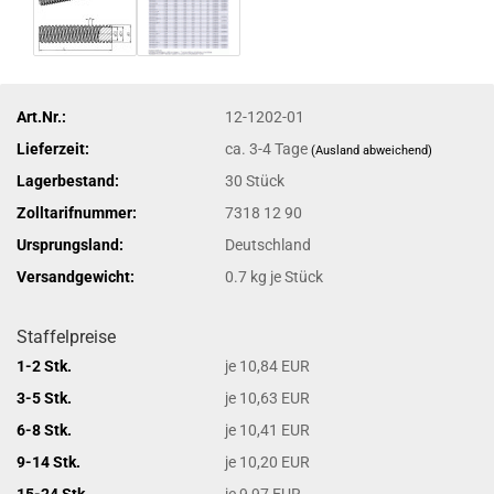
Art.Nr.:
12-1202-01
Lieferzeit:
ca. 3-4 Tage
(Ausland abweichend)
Lagerbestand:
30
Stück
Zolltarifnummer:
7318 12 90
Ursprungsland:
Deutschland
Versandgewicht:
0.7
kg je Stück
Staffelpreise
1-2 Stk.
je 10,84 EUR
3-5 Stk.
je 10,63 EUR
6-8 Stk.
je 10,41 EUR
9-14 Stk.
je 10,20 EUR
15-24 Stk.
je 9,97 EUR