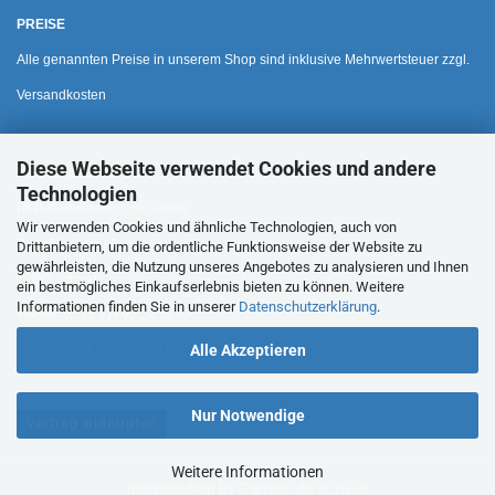
PREISE
Alle genannten Preise in unserem Shop sind inklusive Mehrwertsteuer zzgl.
Versandkosten
Diese Webseite verwendet Cookies und andere
HAUSANSCHRIFT
Technologien
HFB-Gewindetechnik GmbH
Wir verwenden Cookies und ähnliche Technologien, auch von
Bohnäckerweg 6
Drittanbietern, um die ordentliche Funktionsweise der Website zu
gewährleisten, die Nutzung unseres Angebotes zu analysieren und Ihnen
72655 Altdorf
ein bestmögliches Einkaufserlebnis bieten zu können. Weitere
Informationen finden Sie in unserer
Datenschutzerklärung
.
Telefon (0 71 27) 92 24 11
Alle Akzeptieren
Telefax (0 71 27) 92 24 10
Nur Notwendige
Vertrag widerrufen
Weitere Informationen
Internetshop
by Gambio.de © 2026