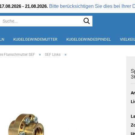
Bitte berücksichtigen Sie dies bei Ihrer 
7.08.2026 - 21.08.2026.
Suche...
LN
KUGELGEWINDEMUTTER
KUGELGEWINDESPINDEL
VIELKE
»
»
are Flanschmutter SEF
SEF Links
S
3
Ar
Li
L
Zo
Ur