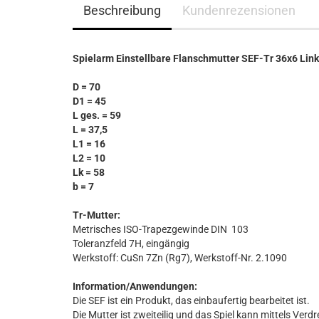
Beschreibung
Kundenrezensionen
Spielarm Einstellbare Flanschmutter SEF-Tr 36x6 Lin
D = 70
D1 = 45
L ges. = 59
L = 37,5
L1 = 16
L2 = 10
Lk = 58
b = 7
Tr-Mutter:
Metrisches ISO-Trapezgewinde DIN 103
Toleranzfeld 7H, eingängig
Werkstoff: CuSn 7Zn (Rg7), Werkstoff-Nr. 2.1090
Information/Anwendungen:
Die SEF ist ein Produkt, das einbaufertig bearbeitet ist.
Die Mutter ist zweiteilig und das Spiel kann mittels Verd