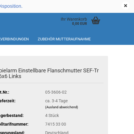
Kundenlogin
Disposition.
Ihr Warenkorb
0,00 EUR
ILVERBINDUNGEN
ZUBEHÖR MUTTERAUFNAHME
pielarm Einstellbare Flanschmutter SEF-Tr
6x6 Links
t.Nr.:
05-3606-02
eferzeit:
ca. 3-4 Tage
(Ausland abweichend)
agerbestand:
4
Stück
lltarifnummer:
7415 33 00
sprungsland:
Deutschland