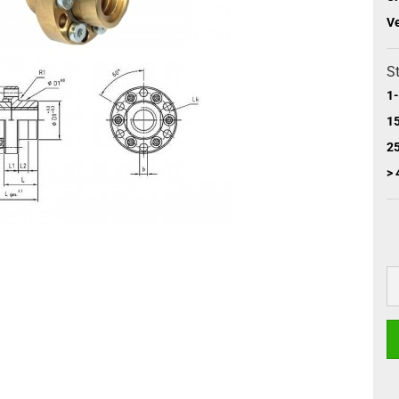
V
St
1-
15
25
> 