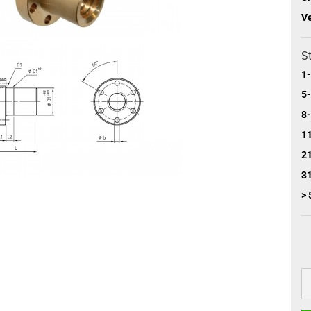
V
St
1-
5-
8-
11
21
31
> 