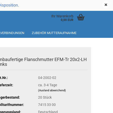
Kundenlogin
Disposition.
Ihr Warenkorb
0,00 EUR
ILVERBINDUNGEN
ZUBEHÖR MUTTERAUFNAHME
inbaufertige Flanschmutter EFM-Tr 20x2-LH
inks
t.Nr.:
04-2002-02
eferzeit:
ca. 3-4 Tage
(Ausland abweichend)
agerbestand:
20
Stück
lltarifnummer:
7415 33 00
sprungsland:
Deutschland