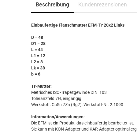
Beschreibung
Kundenrezensionen
Einbaufertige Flanschmutter EFM-Tr 20x2 Links
D = 48
D1 = 28
L = 44
L1 = 12
L2 = 8
Lk = 38
b = 6
Tr-Mutter:
Metrisches ISO-Trapezgewinde DIN 103
Toleranzfeld 7H, eingängig
Werkstoff: CuSn 7Zn (Rg7), Werkstoff-Nr. 2.1090
Information/Anwendungen:
Die EFM ist ein Produkt, das einbaufertig bearbeitet ist.
Sie kann mit KON-Adapter und KAR-Adapter optimal er