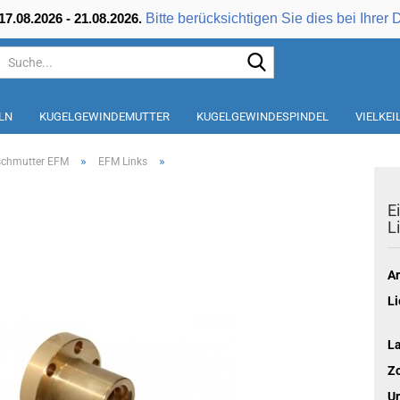
Bitte berücksichtigen Sie dies bei Ihrer 
7.08.2026 - 21.08.2026.
Suche...
LN
KUGELGEWINDEMUTTER
KUGELGEWINDESPINDEL
VIELKE
»
»
nschmutter EFM
EFM Links
E
L
Ar
Li
L
Zo
Ur