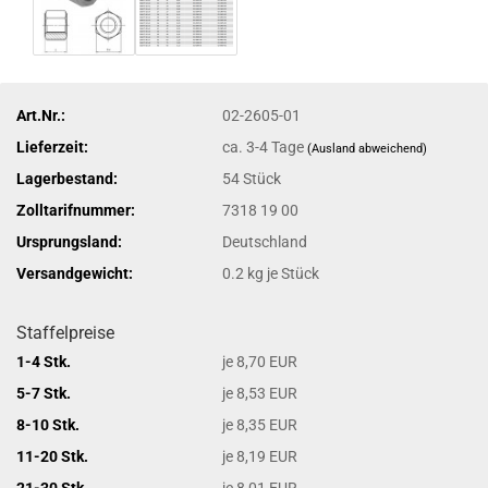
Art.Nr.:
02-2605-01
Lieferzeit:
ca. 3-4 Tage
(Ausland abweichend)
Lagerbestand:
54
Stück
Zolltarifnummer:
7318 19 00
Ursprungsland:
Deutschland
Versandgewicht:
0.2
kg je Stück
Staffelpreise
1-4 Stk.
je 8,70 EUR
5-7 Stk.
je 8,53 EUR
8-10 Stk.
je 8,35 EUR
11-20 Stk.
je 8,19 EUR
21-30 Stk.
je 8,01 EUR