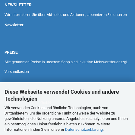
NEWSLETTER
Wir informieren Sie über Aktuelles und Aktionen, abonnieren Sie unseren
Newsletter
PREISE
Alle genannten Preise in unserem Shop sind inklusive Mehrwertsteuer zzgl.
Versandkosten
Diese Webseite verwendet Cookies und andere
HAUSANSCHRIFT
Technologien
HFB-Gewindetechnik GmbH
Wir verwenden Cookies und ähnliche Technologien, auch von
Bohnäckerweg 6
Drittanbietern, um die ordentliche Funktionsweise der Website zu
gewährleisten, die Nutzung unseres Angebotes zu analysieren und Ihnen
72655 Altdorf
ein bestmögliches Einkaufserlebnis bieten zu können. Weitere
Informationen finden Sie in unserer
Datenschutzerklärung
.
Telefon (0 71 27) 92 24 11