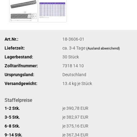
Art.Nr.:
18-3606-01
Lieferzeit:
ca. 3-4 Tage
(Ausland abweichend)
Lagerbestand:
30
Stück
Zolltarifnummer:
7318 14 10
Ursprungsland:
Deutschland
Versandgewicht:
13.4
kg je Stück
Staffelpreise
1-2 Stk.
je 390,78 EUR
3-5 Stk.
je 382,97 EUR
6-8 Stk.
je 375,16 EUR
9-14 Stk.
je 367,34 EUR